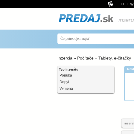
ELET sy
Inzercia
»
Počítače
» Tablety, e-čítačky
Rek
Typ inzerátu
Ponuka
Dopyt
Výmena
inzerá