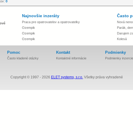
tov:
0
Najnovšie inzeráty
Často p
Praca pre opatrovatelov a opatrovatelky
Nová neno
ové
Ozempik
Parák, dem
Ozempik
Darujem za 
Ozempik
Kolesá
Pomoc
Kontakt
Podmienky
Často kladené otázky
Kontaktné informácie
Podmienky inzerci
Copyright © 1997 - 2026
ELET systems, s.r.o.
Všetky práva vyhradené