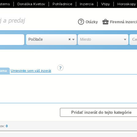
stems
Donáška Kvetov
Pohľadnice
Inzercia
Vtipy
Horoskopy
Otázky
Firemná inzerc
Počítače
×
Miesto
lama
Umiestnite sem váš inzerát
Pridať inzerát do tejto kategórie
tov:
0