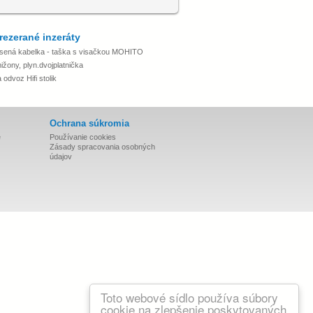
rezerané inzeráty
sená kabelka - taška s visačkou MOHITO
ižony, plyn.dvojplatnička
odvoz Hifi stolik
Ochrana súkromia
e
Používanie cookies
Zásady spracovania osobných
údajov
Toto webové sídlo používa súbory
cookie na zlepšenie poskytovaných