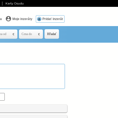
Karty Osudu
ia
Moje inzeráty
Pridať inzerát
Hľadať